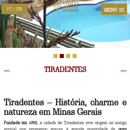
PT
|
EN
MENU
TIRADENTES
Tiradentes – História, charme e
natureza em Minas Gerais
Fundada em 1702
, a cidade de Tiradentes teve origem no antigo
arraial que prosperou graças à grande quantidade de
ouro